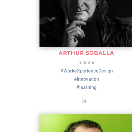
ARTHUR SOBALLA
Initiator
#WorkeXperienceDesign
#innovation
#learning