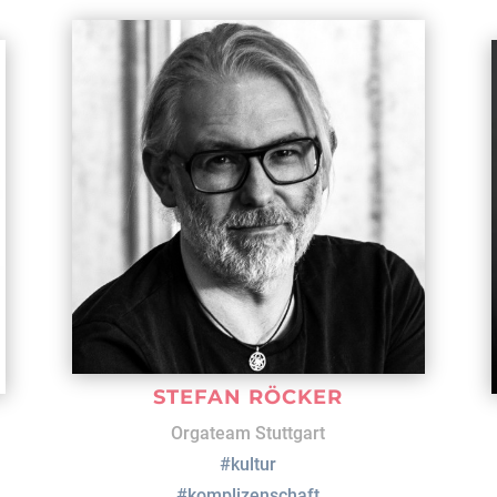
STEFAN RÖCKER
Orgateam Stuttgart
#kultur
#komplizenschaft