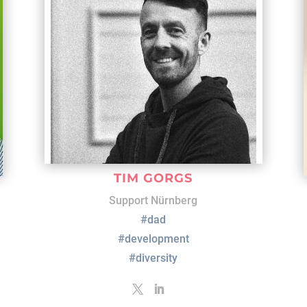
TIM GORGS
Support Nürnberg
#dad
#development
#diversity